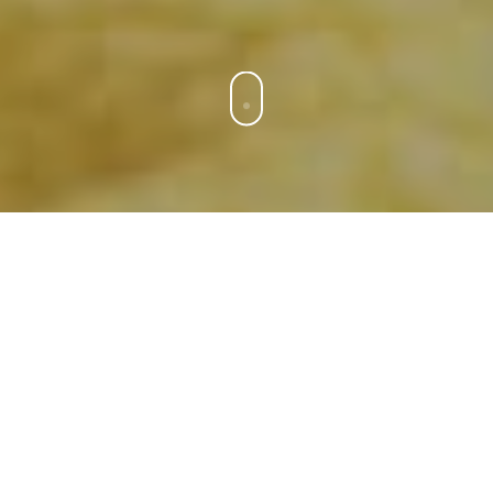
Qu’est-ce que la pédodontie ?
La pédodontie est la spécialité de la chirurgie dentaire
dédiée aux enfants. Au-delà des soins de caries sur les
dents de lait et les dents permanentes, la pédodontie
s'occupe également du traitement des traumatismes
bucco-dentaires fréquents, spécialement chez les