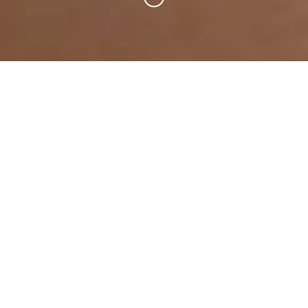
Invisalign est une technique d'orthodontie utilisant un
appareil dentaire quasiment invisible pour aligner les
dents ; ce traitement existe depuis 1997 aux Etats-
Unis et est utilisé en France depuis 2001.
Ce traitement ne nécessite ni bagues ni fils
contrairement aux appareils dentaires traditionnels et
permet d'aligner vos dents de la manière la plus
discrète possible. Ce procédé va réaligner les dents
grâce à des gouttières transparentes et invisibles en
polycarbonate fabriquées sur mesure.